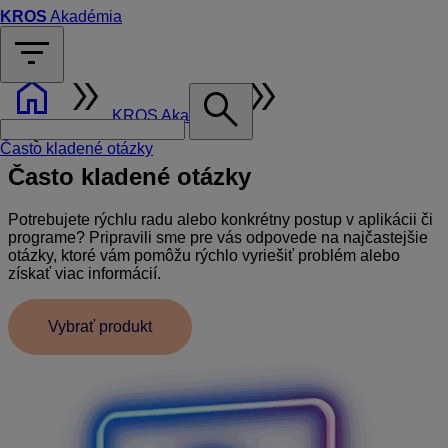
KROS
Akadémia
filter_list
home
double_arrow
double_arrow
search
KROS Akadémia
FAQ
Často kladené otázky
Často kladené otázky
Potrebujete rýchlu radu alebo konkrétny postup v aplikácii či
programe? Pripravili sme pre vás odpovede na najčastejšie
otázky, ktoré vám pomôžu rýchlo vyriešiť problém alebo
získať viac informácií.
Vybrať produkt