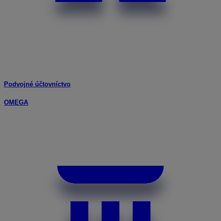
Podvojné účtovníctvo
OMEGA